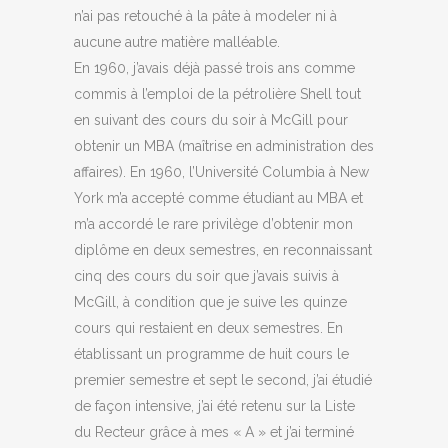
n’ai pas retouché à la pâte à modeler ni à
aucune autre matière malléable.
En 1960, j’avais déjà passé trois ans comme
commis à l’emploi de la pétrolière Shell tout
en suivant des cours du soir à McGill pour
obtenir un MBA (maîtrise en administration des
affaires). En 1960, l’Université Columbia à New
York m’a accepté comme étudiant au MBA et
m’a accordé le rare privilège d’obtenir mon
diplôme en deux semestres, en reconnaissant
cinq des cours du soir que j’avais suivis à
McGill, à condition que je suive les quinze
cours qui restaient en deux semestres. En
établissant un programme de huit cours le
premier semestre et sept le second, j’ai étudié
de façon intensive, j’ai été retenu sur la Liste
du Recteur grâce à mes « A » et j’ai terminé