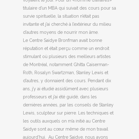
voyaient le jour. Pour un «homme d’affaires»
titulaire d’un MBA qui suivait des cours pour sa
survie spirituelle, la situation n’était pas
invitante et j’ai cherché à l’extérieur du milieu
d’autres moyens de nourrir mon âme.
Le Centre Saidye Bronfman avait bonne
réputation et était perçu comme un endroit
stimulant où plusieurs des meilleurs artistes
de Montréal, notamment Ghitta Caiserman-
Roth, Rosalyn Swartzman, Stanley Lewis et
d’autres, y donnaient des cours. Pendant dix
ans, j’y ai étudié assidûment avec plusieurs
professeurs et j’ai été guidé, dans les
dernières années, par les conseils de Stanley
Lewis, sculpteur sur pierre. Les techniques et
les outils auxquels on m’a initié au Centre
Saidye sont au cœur même de mon travail
aujourd’hui. Au Centre Saidye, nous avons